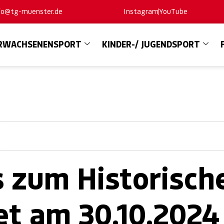
nfo@tg-muenster.de
Instagram
YouTube
RWACHSENENSPORT
KINDER-/ JUGENDSPORT
s zum Historisch
et am 30.10.2024