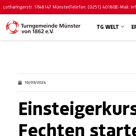
Lotharingerstr. 17
48147 Münster
Telefon: (0251) 40180
E-Mail: i
TG WELT
E
16/09/2024
Einsteigerkur
Fechten start