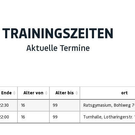
TRAININGSZEITEN
Aktuelle Termine
Ende
Alter von
Alter bis
ort
22:30
16
99
Ratsgymasium, Bohlweg 7-1
22:00
16
99
Turnhalle, Lotharingerstr. 