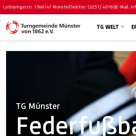
Lotharingerstr. 17
48147 Münster
Telefon: (0251) 40180
E-Mail: i
TG WELT
E
TG Münster
Federfußba