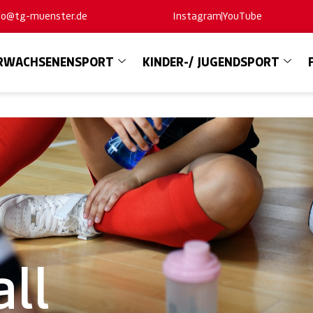
nfo@tg-muenster.de
Instagram
YouTube
RWACHSENENSPORT
KINDER-/ JUGENDSPORT
ll