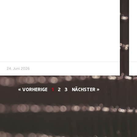
24. Juni 2026
« VORHERIGE
1
2
3
NÄCHSTER »