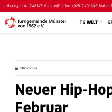
Lotharingerstr. 17
48147 Münster
Telefon: (0251) 40180
E-Mail: i
TG WELT
E
20/12/2024
Neuer Hip-Hop
Februar