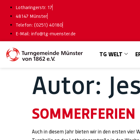
Lotharingerstr. 17
48147 Münster
Telefon: (0251) 40180
E-Mail: info@tg-muenster.de
TG WELT
E
Autor:
Je
SOMMERFERIEN
Auch in diesem Jahr bieten wir in den ersten vier 