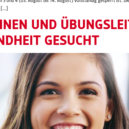
 3 und 4 (03. August bis 14. August) vollständig gesperrt ist. D
 […]
NNEN UND ÜBUNGSLEI
NDHEIT GESUCHT