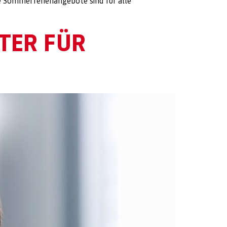
ie Sommerferienangebote sind für alle
TER FÜR