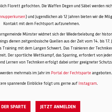
ich Florett gefochten. Die Waffen Degen und Säbel werden nicht 
chnupperkursen
) und Jugendlichen ab 12 Jahren bieten wir die Mö
Kontakt mit dem Fechtsport aufzunehmen.
 Turngemeinde Münster widmet sich der Wiederbelebung der hist
inings dienen zeitgenössische Quellen aus der Zeit vom 14. bis 17
 Training mit dem Langen Schwert. Das Trainieren der Technike
it. Der sportliche Wettkampf, das Sparring, erfordert von jede
g und Lernen von Techniken erfolgt dabei unter geeigneter Schut
e werden mehrmals im Jahr im
Portal der Fechtsparte
angeboten.
tere spannende Einblicke folgt uns gerne auf
Instagram
.
 DER SPARTE
JETZT ANMELDEN