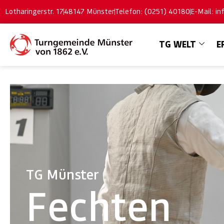
Lotharingerstr. 17
48147 Münster
Telefon: (0251) 40180
E-Mail: i
TG WELT
E
TG Münster
Fechten