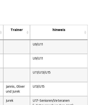
Trainer
hinweis
U9/U11
U9/U11
U11/U13/U15
Jannis, Oliver
U13/U15
und Jurek
Jurek
U17-Senioren/Veteranen