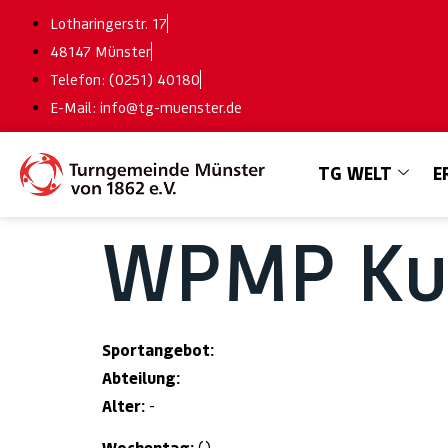
Lotharingerstr. 17
48147 Münster
Telefon: (0251) 40180
E-Mail: info@tg-muenster.de
TG WELT
E
WPMP Kur
Sportangebot:
Abteilung:
Alter:
-