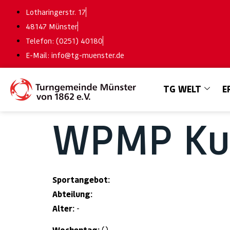
Lotharingerstr. 17
48147 Münster
Telefon: (0251) 40180
E-Mail: info@tg-muenster.de
TG WELT
E
WPMP Kur
Sportangebot:
Abteilung:
Alter:
-