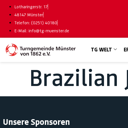
Lotharingerstr. 17
48147 Münster
Telefon: (0251) 40180
E-Mail: info@tg-muenster.de
TG WELT
E
Brazilian 
Unsere Sponsoren