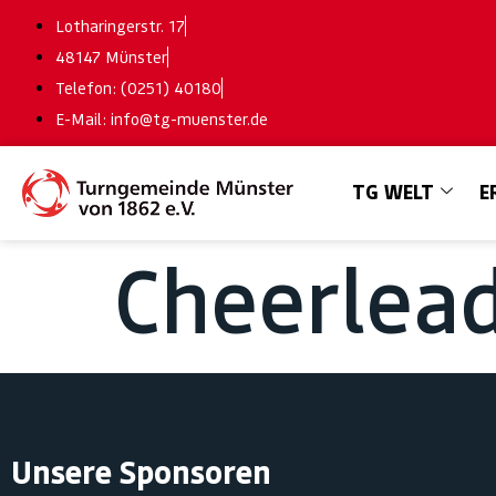
Lotharingerstr. 17
48147 Münster
Telefon: (0251) 40180
E-Mail: info@tg-muenster.de
TG WELT
E
Cheerlead
Unsere Sponsoren