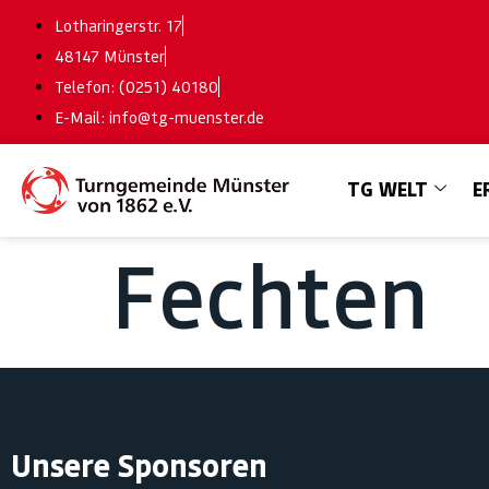
Lotharingerstr. 17
48147 Münster
Telefon: (0251) 40180
E-Mail: info@tg-muenster.de
TG WELT
E
Fechten
Unsere Sponsoren