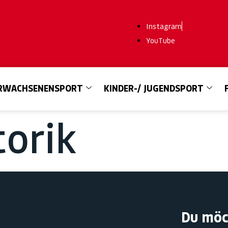
Instagram
YouTube
RWACHSENENSPORT
KINDER-/ JUGENDSPORT
orik
Du möc