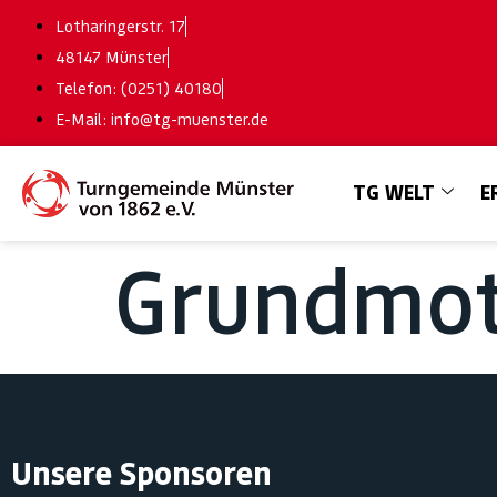
Lotharingerstr. 17
48147 Münster
Telefon: (0251) 40180
E-Mail: info@tg-muenster.de
TG WELT
E
Grundmot
Unsere Sponsoren