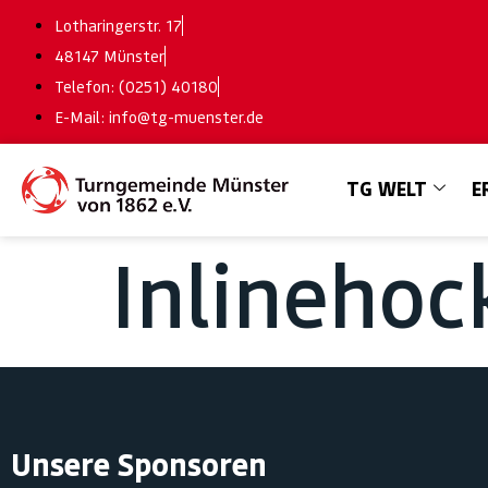
Lotharingerstr. 17
48147 Münster
Telefon: (0251) 40180
E-Mail: info@tg-muenster.de
TG WELT
E
Inlinehoc
Unsere Sponsoren