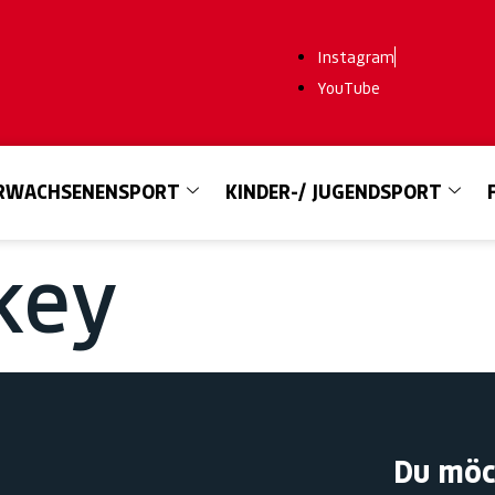
Instagram
YouTube
RWACHSENENSPORT
KINDER-/ JUGENDSPORT
key
Du möc