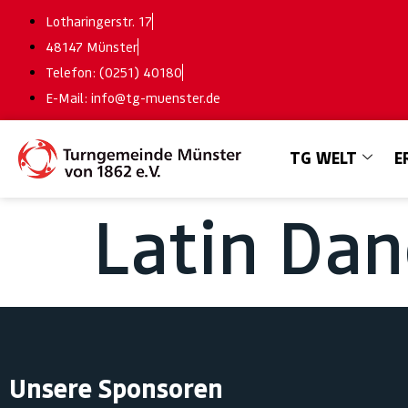
Lotharingerstr. 17
48147 Münster
Telefon: (0251) 40180
E-Mail: info@tg-muenster.de
TG WELT
E
Latin Dan
Unsere Sponsoren