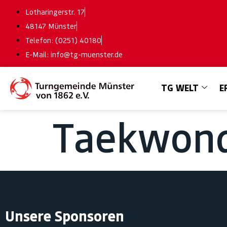
Lotharingerstr. 17
48147 Münster
Telefon: (0251) 40180
E-Mail: info@tg-muenster.de
TG WELT
E
Taekwon
Unsere Sponsoren