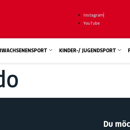
Instagram
YouTube
RWACHSENENSPORT
KINDER-/ JUGENDSPORT
do
Du möc