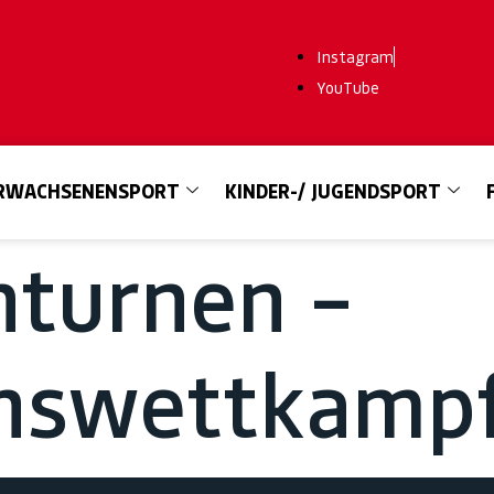
Instagram
YouTube
RWACHSENENSPORT
KINDER-/ JUGENDSPORT
nturnen –
swettkampf