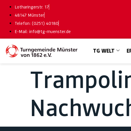
Lotharingerstr. 17
48147 Münster
Telefon: (0251) 40180
E-Mail: info@tg-muenster.de
TG WELT
E
Trampoli
Nachwuch