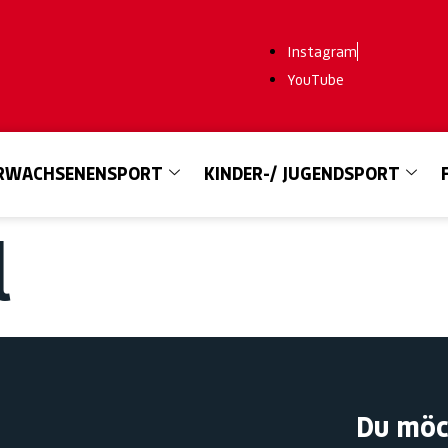
Instagram
YouTube
RWACHSENENSPORT
KINDER-/ JUGENDSPORT
l
Du möc