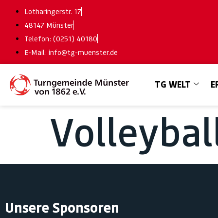
Lotharingerstr. 17
48147 Münster
Telefon: (0251) 40180
E-Mail: info@tg-muenster.de
TG WELT
E
Volleybal
Unsere Sponsoren